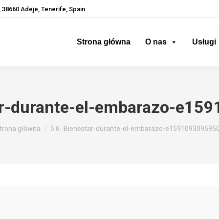
 38660 Adeje, Tenerife, Spain
Strona główna
O nas
Usługi
ar-durante-el-embarazo-e1
esteś tutaj:
trona główna
5.6.-Bienestar-durante-el-embarazo-e159109309595