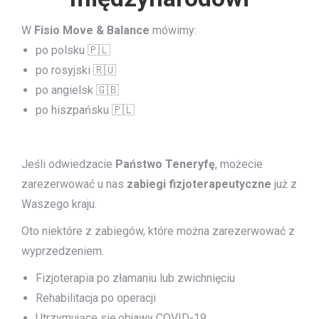
W
Fisio Move & Balance
mówimy:
po polsku 🇵🇱
po rosyjski 🇷🇺
po angielsk 🇬🇧
po hiszpańsku 🇵🇱
Jeśli odwiedzacie
Państwo Teneryfę
, możecie
zarezerwować u nas
zabiegi fizjoterapeutyczne
już z
Waszego kraju.
Oto niektóre z zabiegów, które można zarezerwować z
wyprzedzeniem.
Fizjoterapia po złamaniu lub zwichnięciu
Rehabilitacja po operacji
Utrzymujące się objawy COVID-19