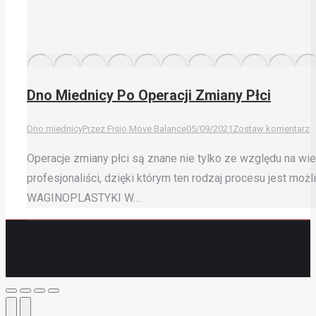
Dno Miednicy Po Operacji Zmiany Płci
Dno miednicy
Przez
Fisio Move Balance
05/09/2021
Zostaw komentarz
Operacje zmiany płci są znane nie tylko ze względu na wie
profesjonaliści, dzięki którym ten rodzaj procesu jest mo
WAGINOPLASTYKI W…
Do
góry