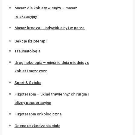
Masaż dla kobiety w ciąży – masaż
relaksacyjny
Masaż krocza – indywidualny i w parze
Sekcje fizjoterapii
Traumatologia
Uroginekologia – mięśnie dnia miednicy u
kobiet i mężczyzn
Sport & Sztuka
Fizjoterapia – układ trawienny/ chirurgia i
blizny pooperacyjne
Fizjoterapia onkologiczna
Ocena uszkodzenia ciała