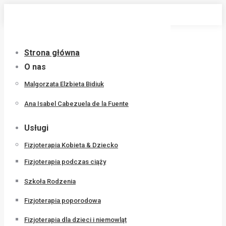
Przewiń
do
zawartości
Strona główna
O nas
Malgorzata Elzbieta Bidiuk
Ana Isabel Cabezuela de la Fuente
Usługi
Fizjoterapia Kobieta & Dziecko
Fizjoterapia podczas ciąży
Szkoła Rodzenia
Fizjoterapia poporodowa
Fizjoterapia dla dzieci i niemowląt