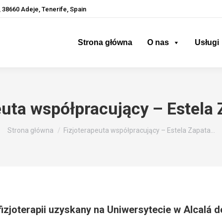
 38660 Adeje, Tenerife, Spain
Strona główna
O nas
Usługi
euta współpracujący – Estela 
Jesteś tutaj:
Strona główna
Fizjoterapeuta współpracujący – Estela Zapata…
izjoterapii uzyskany na Uniwersytecie w Alcalá 