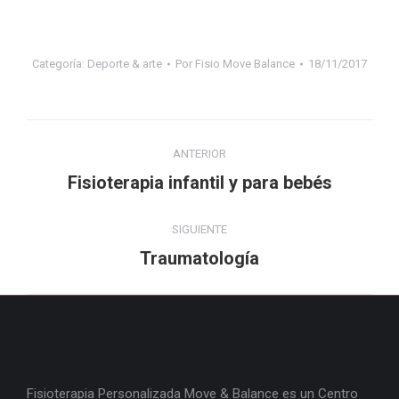
Categoría:
Deporte & arte
Por
Fisio Move Balance
18/11/2017
Navegación
ANTERIOR
entre
Proyecto
Fisioterapia infantil y para bebés
anterior
proyectos
SIGUIENTE
Proyecto
Traumatología
siguiente
Fisioterapia Personalizada Move & Balance es un Centro