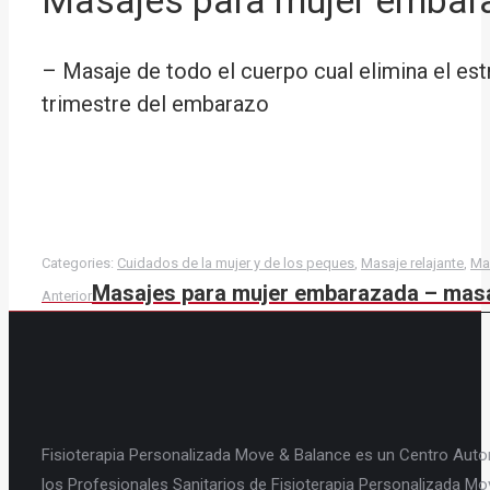
– Masaje de todo el cuerpo cual elimina el es
trimestre del embarazo
Categories:
Cuidados de la mujer y de los peques
,
Masaje relajante
,
Ma
Navegación
Proyecto
Masajes para mujer embarazada – masa
Anterior
anterior
entre
proyectos
Fisioterapia Personalizada Move & Balance es un Centro Autori
los Profesionales Sanitarios de Fisioterapia Personalizada M