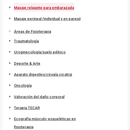
Masaje relajante para embarazada
Masaje perineal (individual y en pareja)
Áreas de Fisioterapia
Traumatología
Uroginecología/suelo pélvico
Deporte & Arte
Aparato digestivo/cirugía cicatriz
Oncología
Valoración del daño corporal
Terapia TECAR
Ecografía músculo-esqueléticas en
fisioterapia