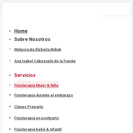
Saltar
al
contenido
Home
Sobre Nosotros
Malgorzata Elzbieta Bidiuk
Ana Isabel Cabezuela de la Fuente
Servicios
Fisioterapia Mujer & Niño
Fisioterapia durante el embarazo
Clases Preparto
Fisioterapia en postparto
Fisioterapia bebé & infantil