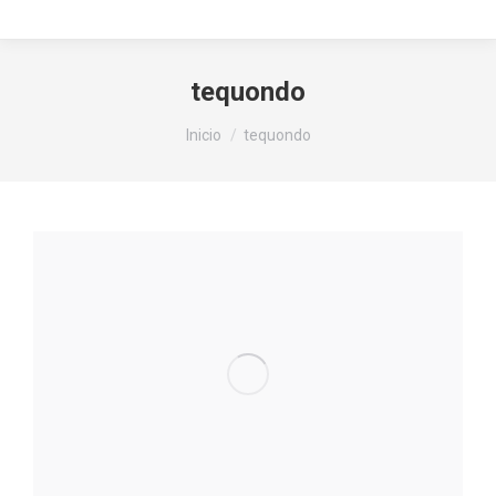
tequondo
Estás aquí:
Inicio
tequondo