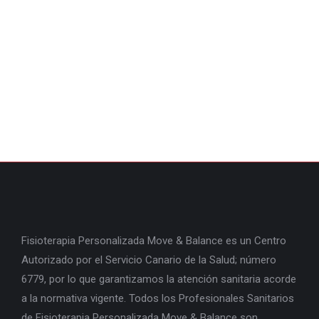
integral – Estupendo masaje de todo el cuerpo
empezando por las zonas más tensas y
cansadas. Se aborda la zona cervical, dorsal y
lumbar haciendo especial hincapié en la zona
lumbo sacra, como también el área intercostal.
Sin olvidar la zona de pubis, donde según
avance el embarazo, igual…
Fisioterapia Personalizada Move & Balance es un Centro
Autorizado por el Servicio Canario de la Salud; número
6779, por lo que garantizamos la atención sanitaria acorde
a la normativa vigente. Todos los Profesionales Sanitarios
de Fisioterapia Personalizada Move & Balance son