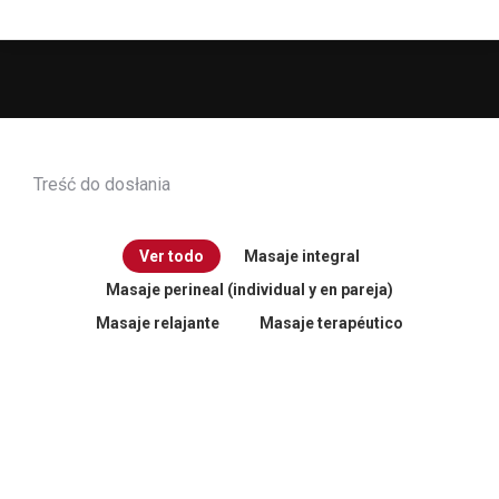
Estás aquí:
Treść do dosłania
Ver todo
Masaje integral
Masaje perineal (individual y en pareja)
Masaje relajante
Masaje terapéutico