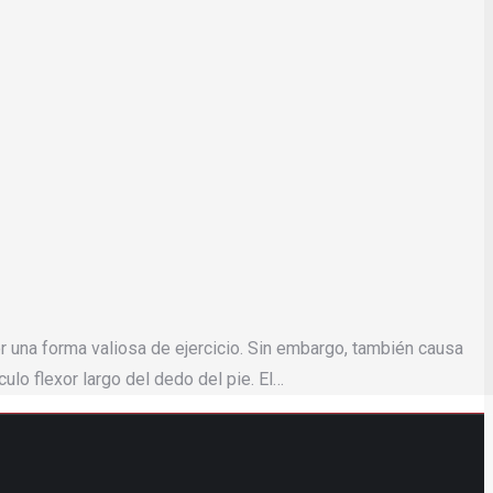
er una forma valiosa de ejercicio. Sin embargo, también causa
ulo flexor largo del dedo del pie. El…