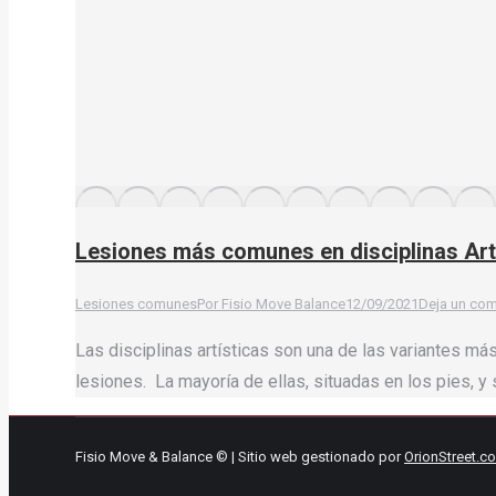
Lesiones más comunes en disciplinas Artí
Lesiones comunes
Por
Fisio Move Balance
12/09/2021
Deja un com
Las disciplinas artísticas son una de las variantes má
lesiones. La mayoría de ellas, situadas en los pies, y
Fisio Move & Balance © | Sitio web gestionado por
OrionStreet.c