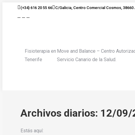
Saltar
(+34) 616 20 55 66
C/Galicia, Centro Comercial Cosmos, 38660 
al
Facebook
Twitter
Instagram
contenido
page
page
page
opens
opens
opens
in
in
in
new
new
new
Fisioterapia en
Move and Balance – Centro Autorizad
window
window
window
Tenerife
Servicio Canario de la Salud.
Archivos diarios:
12/09/
Estás aquí: