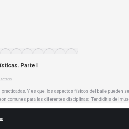
sticas. Parte I
entario
s practicadas. Y es que, los aspectos físicos del baile pueden s
 son comunes para las diferentes disciplinas: Tendiditis del músc
om