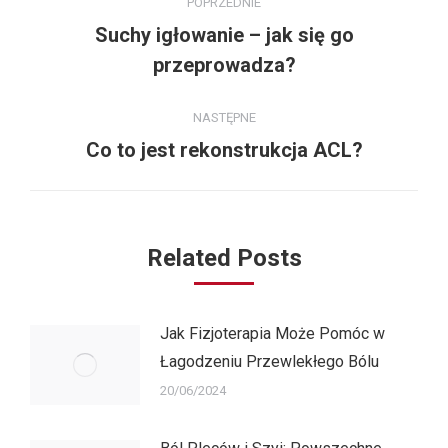
POPRZEDNIE
wpisów
Suchy igłowanie – jak się go
Poprzedni
przeprowadza?
wpis:
NASTĘPNE
Następny
Co to jest rekonstrukcja ACL?
wpis:
Related Posts
Jak Fizjoterapia Może Pomóc w
Łagodzeniu Przewlekłego Bólu
20/06/2024