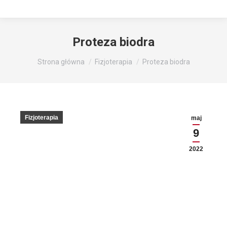
Proteza biodra
Jesteś tutaj:
Strona główna
Fizjoterapia
Proteza biodra
Fizjoterapia
maj
9
2022