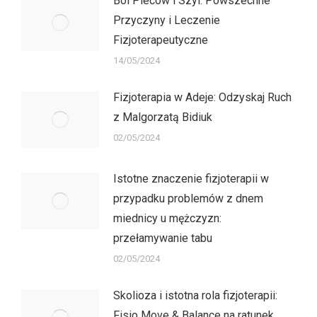
Ból Pleców i Szyi: Powszechne
Przyczyny i Leczenie
Fizjoterapeutyczne
14/05/2024
Fizjoterapia w Adeje: Odzyskaj Ruch
z Malgorzatą Bidiuk
02/05/2024
Istotne znaczenie fizjoterapii w
przypadku problemów z dnem
miednicy u mężczyzn:
przełamywanie tabu
02/05/2024
Skolioza i istotna rola fizjoterapii:
Fisio Move & Balance na ratunek