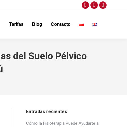
Facebook
Twitter
Instagram
page
page
page
opens
opens
opens
Tarifas
Blog
Contacto
in
in
in
new
new
new
window
window
window
mas del Suelo Pélvico
ú
Entradas recientes
Cómo la Fisioterapia Puede Ayudarte a