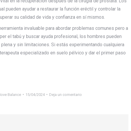
ital en la recuperación después de la cirugía de próstata. Los
l pueden ayudar a restaurar la función eréctil y controlar la
cuperar su calidad de vida y confianza en sí mismos.
a herramienta invaluable para abordar problemas comunes pero a
per el tabú y buscar ayuda profesional, los hombres pueden
a plena y sin limitaciones. Si estás experimentando cualquiera
terapeuta especializado en suelo pélvico y dar el primer paso
Move Balance
15/04/2024
Deja un comentario