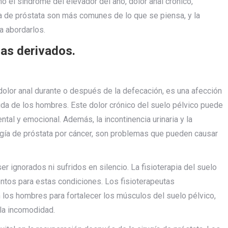
 el síndrome del elevador del ano, dolor anal crónico,
gía de próstata son más comunes de lo que se piensa, y la
a abordarlos.
as derivados.
dolor anal durante o después de la defecación, es una afección
vida de los hombres. Este dolor crónico del suelo pélvico puede
ental y emocional. Además, la incontinencia urinaria y la
ugía de próstata por cáncer, son problemas que pueden causar
 ignorados ni sufridos en silencio. La fisioterapia del suelo
ntos para estas condiciones. Los fisioterapeutas
 los hombres para fortalecer los músculos del suelo pélvico,
 la incomodidad.