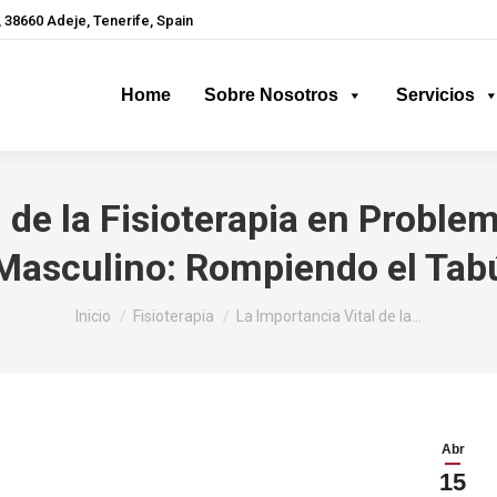
 38660 Adeje, Tenerife, Spain
Home
Sobre Nosotros
Servicios
 de la Fisioterapia en Proble
Masculino: Rompiendo el Tab
Estás aquí:
Inicio
Fisioterapia
La Importancia Vital de la…
Abr
15