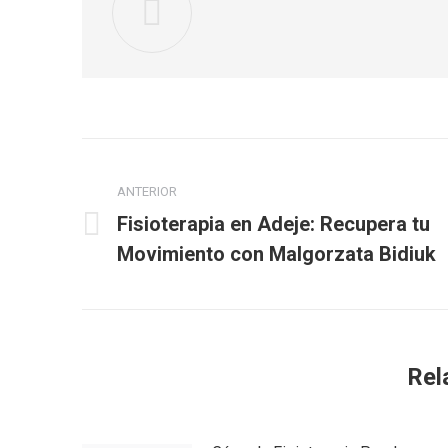
Navegación
entre
ANTERIOR
Fisioterapia en Adeje: Recupera tu
Publicación
publicaciones
Movimiento con Malgorzata Bidiuk
anterior:
Rel