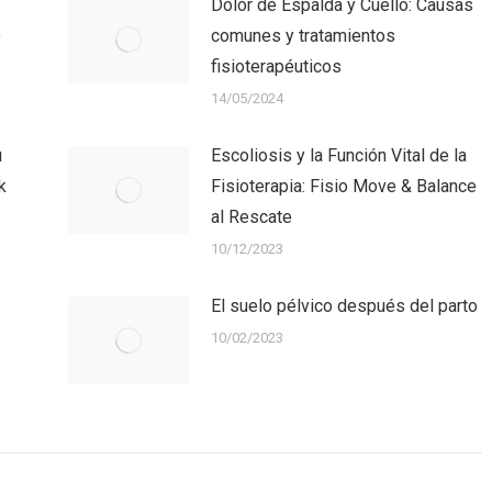
Dolor de Espalda y Cuello: Causas
o
comunes y tratamientos
fisioterapéuticos
14/05/2024
u
Escoliosis y la Función Vital de la
k
Fisioterapia: Fisio Move & Balance
al Rescate
10/12/2023
El suelo pélvico después del parto
10/02/2023