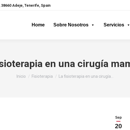
 38660 Adeje, Tenerife, Spain
Home
Sobre Nosotros
Servicios
isioterapia en una cirugía ma
Estás aquí:
Inicio
Fisioterapia
La fisioterapia en una cirugía…
Sep
20