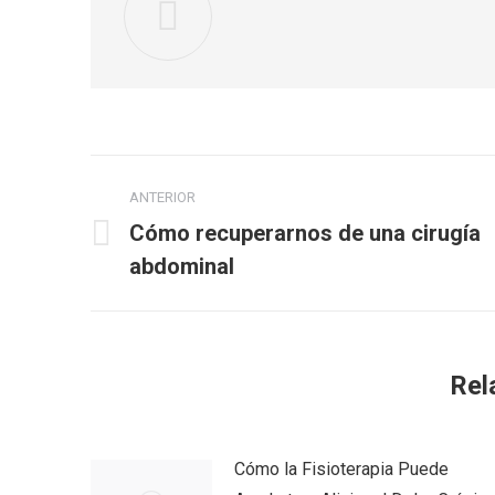
Navegación
ANTERIOR
entre
Cómo recuperarnos de una cirugía
Publicación
publicaciones
abdominal
anterior:
Rel
Cómo la Fisioterapia Puede