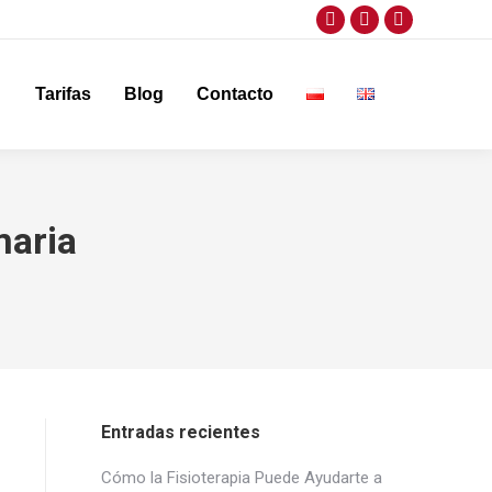
Facebook
Twitter
Instagram
page
page
page
opens
opens
opens
Tarifas
Blog
Contacto
in
in
in
new
new
new
window
window
window
maria
Entradas recientes
Cómo la Fisioterapia Puede Ayudarte a