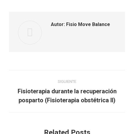
Autor:
Fisio Move Balance
Navegación
SIGUIENTE
entre
Fisioterapia durante la recuperación
Publicación
publicaciones
posparto (Fisioterapia obstétrica II)
siguiente:
Related Posts